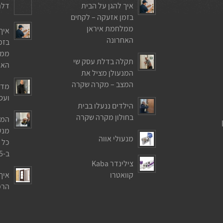
איך להגן על הבית
דלת
בזמן אזעקה – לקחים
ממלחמת איראן
איך
האחרונה
בזמ
ממל
תקלה בדלת עסק שי
האח
המנעולן מציל את
המצב – מקרה שקרה
מדר
ועס
הילדים ננעלו בבית
בחולון מקרה שקרה
המד
מנע
מנעולי אווה
כל 
ב-2025
צילינדר Kaba
קוואטרו
איך
הרמ