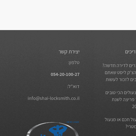
ריכים
יצירת קשר
טלפון:
רים לדירה חדשה?
הצ’ק ליסט שאתם
054-20-100-27
בים לזכור לעשות
דוא”ל:
עולים הכי טובים
info@shai-locksmith.co.il
 פריצה לשנת
2
ול חכם או מנעול
מטרי?