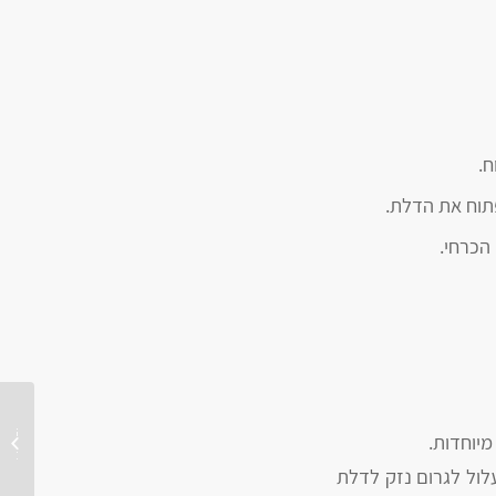
ח.
פתוח את הדלת.
הכרחי.
למה אסו
מיוחדות.
טרוקה ל
עלול לגרום נזק לדלת