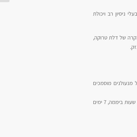
י ניסיון רב ויכולת
במקרה של דלת טרוקה,
ק.
ל מנעולנים מוסמכים
לשי המנעולן ניסיון רב שנים בתחום פריצת דלתות, תיקון והתקנת מנעולים. אנו זמינים 24 שעות ביממה, 7 ימים