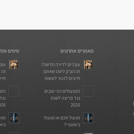
מאמרים אחרונים
טיפים ומד
עוברים לדירה חדשה?
עוב
זה הצ’ק ליסט שאתם
זה 
חייבים לזכור לעשות
חיי
המנעולים הכי טובים
המנ
נגד פריצה לשנת
נגד
026
2026
מנעול חכם או מנעול
מנע
ביומטרי?
ביו