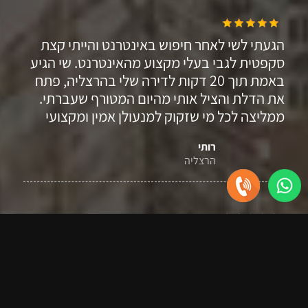
הגעתי לשי לאחר חיפוש באינטרנט והייתי קצת
סקפטית לגבי בעלי מקצוע מהאינטרנט. שי הגיע
באמת תוך 20 דקות לדירה שלי בהרצליה, פתח
את הדלת והציל אותי מהיום המטורף שעברתי.
ממליצה לכל מי שזקוק למנעולן אמין ומקצועי
רותי
הרצליה
אין כמו שי. כבר פעמיים יצא לי להיעזר בשירותיו
המקצועיים ולא התאכזבתי. לא מזמן הוספתי את
המספר שלו למספרים המהירים בטלפון שלי כדי
שאם אצטרך אוכל ליצור קשר במהירות. אני יודע