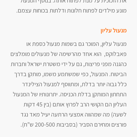
את הזכוכית על מנת לפתוח אותה. בנוסף המנעול
מונע מילדים לפתוח חלונות ודלתות בכוחות עצמם.
מנעול עליון
מנעול עליון, המוכר גם בשמות מנעול כספת או
פאבלוקס, הוא אחד מהרשימה של מנעולים מומלצים
כהגנה מפני פריצות, גם על ידי משטרת ישראל וחברות
הביטוח. המנעול, כפי שמשתמע משמו, מותקן בדרך
כלל גבוה יותר בדלת, ומתווסף למנעול הצילינדר
התחתון המותקן בדלת הכניסה. יתרונותיו של המנעול
העליון הם הקושי הרב לפרוץ אותם (בין 45 דקות
לשעה) מה שמהווה אמצעי הרתעה יעיל מאד נגד
פורצים ומחירם הסביר (בסביבות 200-500 ש”ח).